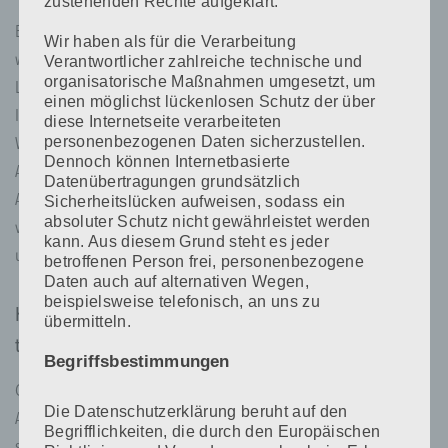
zustehenden Rechte aufgeklärt.
Es ist uns wichtig, dass Sie sich bei uns wohlfühlen. Denn nur
Wir haben als für die Verarbeitung
wenn man sich wohl fühlt, bringt man auch die bestmögliche
Verantwortlicher zahlreiche technische und
organisatorische Maßnahmen umgesetzt, um
Leistung. Wir unterstützen Sie bei Ihrer Weiterbildung und stehen
einen möglichst lückenlosen Schutz der über
Ihnen auch außerhalb des Seminars mit Rat und Tat zur Seite.
diese Internetseite verarbeiteten
personenbezogenen Daten sicherzustellen.
Wenn Sie sich für ein Training bei unserer Long-Time-Liner
Dennoch können Internetbasierte
Academy entscheiden, entscheiden Sie sich für eine bestmögliche
Datenübertragungen grundsätzlich
Ausbildung – speziell auf Ihre Bedürfnisse abgestimmt. Seminare
Sicherheitslücken aufweisen, sodass ein
absoluter Schutz nicht gewährleistet werden
von der Stange gibt es bei uns nicht, wir gehen individuell auf
kann. Aus diesem Grund steht es jeder
unsere Schüler ein.
betroffenen Person frei, personenbezogene
Daten auch auf alternativen Wegen,
beispielsweise telefonisch, an uns zu
Kann jede/r an einem Grundseminar bei Long-Time-Liner
übermitteln.
teilnehmen?
Begriffsbestimmungen
Grundsätzlich ja. Eine Kosmetik-Ausbildung bzw. Visagisten-
Die Datenschutzerklärung beruht auf den
Ausbildung wäre von Vorteil, aber auch talentierte Quereinsteiger
Begrifflichkeiten, die durch den Europäischen
sind durchaus erfolgreich.