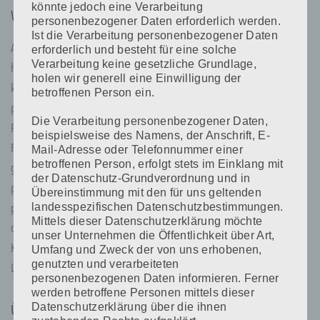
könnte jedoch eine Verarbeitung
Was ist das Geheimnis dieses Erfolges?
personenbezogener Daten erforderlich werden.
Ist die Verarbeitung personenbezogener Daten
Als wir damals das Potential von Permanent Make-up erkannt
erforderlich und besteht für eine solche
Verarbeitung keine gesetzliche Grundlage,
haben, war uns schnell klar was zu tun ist – nicht weniger als eine
holen wir generell eine Einwilligung der
komplette Revolution des Marktes: Wir müssen ein eigenes, sehr
betroffenen Person ein.
präzises und verlässliches Gerät entwickeln und wir benötigen Top
Die Verarbeitung personenbezogener Daten,
Pigmente mit geringem Allergiepotential, ausgezeichneter
beispielsweise des Namens, der Anschrift, E-
Farbstabilität und perfekter, dosierbarer Deckkraft. Wenn uns das
Mail-Adresse oder Telefonnummer einer
betroffenen Person, erfolgt stets im Einklang mit
gelingt, schaffen wir unser bestes Ergebnis: Wir können so fein
der Datenschutz-Grundverordnung und in
pigmentieren, dass unser Ergebnis perfekt, aber nicht wie
Übereinstimmung mit den für uns geltenden
landesspezifischen Datenschutzbestimmungen.
pigmentiert aussieht. Das ist der Grund unseres
Mittels dieser Datenschutzerklärung möchte
durchschlagenden Erfolges. Sie können es bei uns lernen und Ihre
unser Unternehmen die Öffentlichkeit über Art,
Kunden so begeistern wie es über 4.000 von uns ausgebildete
Umfang und Zweck der von uns erhobenen,
genutzten und verarbeiteten
Linergisten weltweit täglich erreichen.
personenbezogenen Daten informieren. Ferner
werden betroffene Personen mittels dieser
Datenschutzerklärung über die ihnen
Über uns / das regionale Schulungszentrum vor Ort