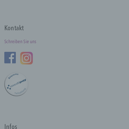
Markierung gespeicherter
personenbezogener Daten mit dem Ziel, ihre
künftige Verarbeitung einzuschränken.
Kontakt
e) Profiling
Schreiben Sie uns
Profiling ist jede Art der automatisierten
Verarbeitung personenbezogener Daten, die
darin besteht, dass diese
personenbezogenen Daten verwendet
werden, um bestimmte persönliche Aspekte,
die sich auf eine natürliche Person
beziehen, zu bewerten, insbesondere, um
Aspekte bezüglich Arbeitsleistung,
wirtschaftlicher Lage, Gesundheit,
persönlicher Vorlieben, Interessen,
Zuverlässigkeit, Verhalten, Aufenthaltsort
oder Ortswechsel dieser natürlichen Person
zu analysieren oder vorherzusagen.
Infos