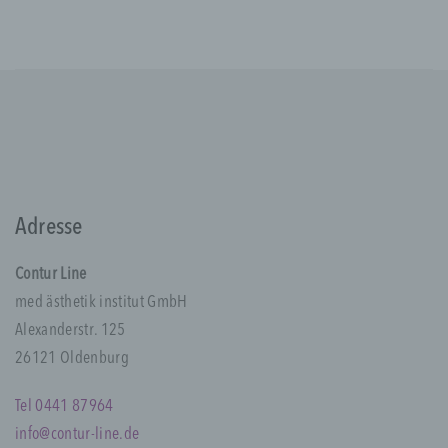
c) Verarbeitung
Verarbeitung ist jeder mit oder ohne Hilfe
automatisierter Verfahren ausgeführte
Vorgang oder jede solche Vorgangsreihe im
Zusammenhang mit personenbezogenen
Daten wie das Erheben, das Erfassen, die
Organisation, das Ordnen, die Speicherung,
die Anpassung oder Veränderung, das
Auslesen, das Abfragen, die Verwendung,
Adresse
die Offenlegung durch Übermittlung,
Verbreitung oder eine andere Form der
Contur Line
Bereitstellung, den Abgleich oder die
Verknüpfung, die Einschränkung, das
med ästhetik institut GmbH
Löschen oder die Vernichtung.
Alexanderstr. 125
26121 Oldenburg
d) Einschränkung der Verarbeitung
Tel 0441 87964
info@contur-line.de
Einschränkung der Verarbeitung ist die