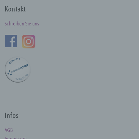
Begriffsbestimmungen
Kontakt
Die Datenschutzerklärung beruht auf den
Begrifflichkeiten, die durch den Europäischen
Schreiben Sie uns
Richtlinien- und Verordnungsgeber beim Erlass
der Datenschutz-Grundverordnung (DS-GVO)
verwendet wurden. Unsere
Datenschutzerklärung soll sowohl für die
Öffentlichkeit als auch für unsere Kunden und
Geschäftspartner einfach lesbar und
verständlich sein. Um dies zu gewährleisten,
möchten wir vorab die verwendeten
Begrifflichkeiten erläutern.
Wir verwenden in dieser Datenschutzerklärung
unter anderem die folgenden Begriffe:
a) personenbezogene Daten
Infos
AGB
Personenbezogene Daten sind alle
Informationen, die sich auf eine identifizierte