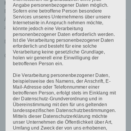
Kunden.
Durch unsere Kompetenz in der Durchführung von PMU
Angabe personenbezogener Daten möglich.
Sofern eine betroffene Person besondere
Behandlungen, seit über 15 Jahren, garantieren wir Ihnen
Services unseres Unternehmens über unsere
Ästhetik , Perfektion und äußerst zufriedene Kunden.
Vertrauen Sie
Internetseite in Anspruch nehmen möchte,
auf meine Erfahrung – Ihre Kunden werden es Ihnen danken.
könnte jedoch eine Verarbeitung
personenbezogener Daten erforderlich werden.
Ist die Verarbeitung personenbezogener Daten
Dafür bürge ich mit meinem Namen.
erforderlich und besteht für eine solche
Verarbeitung keine gesetzliche Grundlage,
Carmen Perthold
holen wir generell eine Einwilligung der
betroffenen Person ein.
Die Verarbeitung personenbezogener Daten,
beispielsweise des Namens, der Anschrift, E-
Mail-Adresse oder Telefonnummer einer
betroffenen Person, erfolgt stets im Einklang mit
der Datenschutz-Grundverordnung und in
Übereinstimmung mit den für uns geltenden
landesspezifischen Datenschutzbestimmungen.
Mittels dieser Datenschutzerklärung möchte
unser Unternehmen die Öffentlichkeit über Art,
Umfang und Zweck der von uns erhobenen,