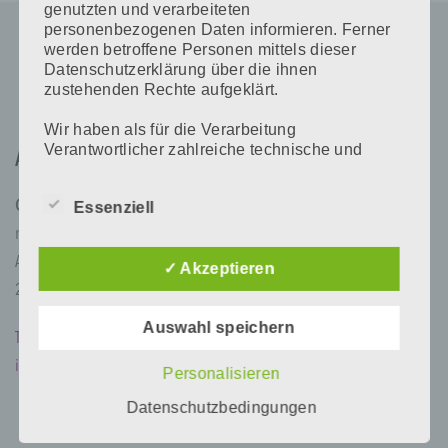
genutzten und verarbeiteten
personenbezogenen Daten informieren. Ferner
werden betroffene Personen mittels dieser
Datenschutzerklärung über die ihnen
zustehenden Rechte aufgeklärt.
Wir haben als für die Verarbeitung
Verantwortlicher zahlreiche technische und
Adresse
organisatorische Maßnahmen umgesetzt, um
einen möglichst lückenlosen Schutz der über
Contur Line
Essenziell
diese Internetseite verarbeiteten
personenbezogenen Daten sicherzustellen.
med ästhetik institut GmbH
Dennoch können Internetbasierte
Alexanderstr. 125
✓ Akzeptieren
Datenübertragungen grundsätzlich
Sicherheitslücken aufweisen, sodass ein
26121 Oldenburg
absoluter Schutz nicht gewährleistet werden
Auswahl speichern
kann. Aus diesem Grund steht es jeder
Tel 0441 87964
betroffenen Person frei, personenbezogene
info@contur-line.de
Daten auch auf alternativen Wegen,
Personalisieren
beispielsweise telefonisch, an uns zu
Datenschutzbedingungen
übermitteln.