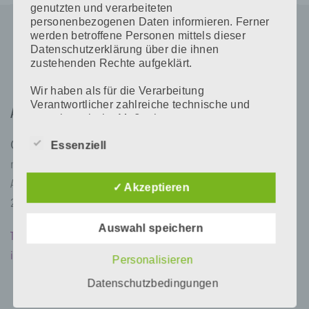
genutzten und verarbeiteten
personenbezogenen Daten informieren. Ferner
werden betroffene Personen mittels dieser
Datenschutzerklärung über die ihnen
zustehenden Rechte aufgeklärt.
Wir haben als für die Verarbeitung
Verantwortlicher zahlreiche technische und
Adresse
organisatorische Maßnahmen umgesetzt, um
einen möglichst lückenlosen Schutz der über
Essenziell
diese Internetseite verarbeiteten
Contur Line
personenbezogenen Daten sicherzustellen.
med ästhetik institut GmbH
Dennoch können Internetbasierte
Alexanderstr. 125
Datenübertragungen grundsätzlich
✓ Akzeptieren
Sicherheitslücken aufweisen, sodass ein
26121 Oldenburg
absoluter Schutz nicht gewährleistet werden
Auswahl speichern
kann. Aus diesem Grund steht es jeder
Tel 0441 87964
betroffenen Person frei, personenbezogene
Daten auch auf alternativen Wegen,
info@contur-line.de
Personalisieren
beispielsweise telefonisch, an uns zu
Datenschutzbedingungen
übermitteln.