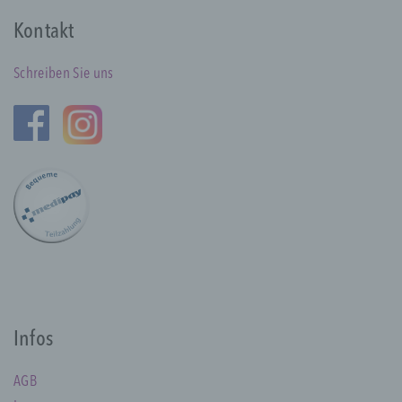
Begriffsbestimmungen
Kontakt
Die Datenschutzerklärung beruht auf den
Begrifflichkeiten, die durch den Europäischen
Schreiben Sie uns
Richtlinien- und Verordnungsgeber beim Erlass
der Datenschutz-Grundverordnung (DS-GVO)
verwendet wurden. Unsere
Datenschutzerklärung soll sowohl für die
Öffentlichkeit als auch für unsere Kunden und
Geschäftspartner einfach lesbar und
verständlich sein. Um dies zu gewährleisten,
möchten wir vorab die verwendeten
Begrifflichkeiten erläutern.
Wir verwenden in dieser Datenschutzerklärung
unter anderem die folgenden Begriffe:
a) personenbezogene Daten
Infos
Personenbezogene Daten sind alle
AGB
Informationen, die sich auf eine identifizierte