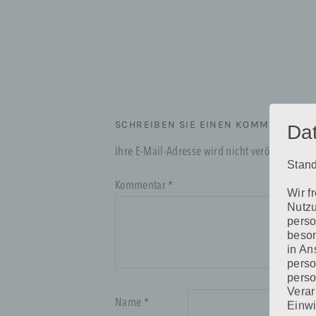
SCHREIBEN SIE EINEN KOMMENTAR
Da
Ihre E-Mail-Adresse wird nicht veröffentlicht.
Stand
Kommentar
*
Wir f
Nutzu
perso
beson
in An
perso
perso
Verar
Name
*
Einwi