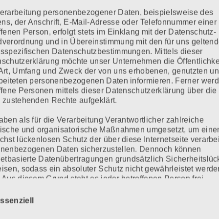
erarbeitung personenbezogener Daten, beispielsweise des
s, der Anschrift, E-Mail-Adresse oder Telefonnummer einer
ffenen Person, erfolgt stets im Einklang mit der Datenschutz-
verordnung und in Übereinstimmung mit den für uns gelten
sspezifischen Datenschutzbestimmungen. Mittels dieser
schutzerklärung möchte unser Unternehmen die Öffentlichke
Art, Umfang und Zweck der von uns erhobenen, genutzten u
beiteten personenbezogenen Daten informieren. Ferner wer
ffene Personen mittels dieser Datenschutzerklärung über die
 zustehenden Rechte aufgeklärt.
aben als für die Verarbeitung Verantwortlicher zahlreiche
ische und organisatorische Maßnahmen umgesetzt, um eine
chst lückenlosen Schutz der über diese Internetseite verarbe
onenbezogenen Daten sicherzustellen. Dennoch können
netbasierte Datenübertragungen grundsätzlich Sicherheitslü
isen, sodass ein absoluter Schutz nicht gewährleistet werde
 Aus diesem Grund steht es jeder betroffenen Person frei,
nenbezogene Daten auch auf alternativen Wegen, beispiels
onisch, an uns zu übermitteln.
ssenziell
iffsbestimmungen