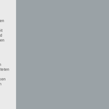
den
it
nd
den
n
iteten
cken
n
weise