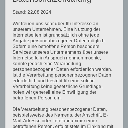
Stand: 22.08.2024
Wir freuen uns sehr über Ihr Interesse an
Name
*
unserem Unternehmen. Eine Nutzung der
Internetseiten ist grundsätzlich ohne jede
Angabe personenbezogener Daten möglich.
Sofern eine betroffene Person besondere
Services unseres Unternehmens über unsere
E-Mail-Adresse
*
Internetseite in Anspruch nehmen möchte,
könnte jedoch eine Verarbeitung
personenbezogener Daten erforderlich werden.
Ist die Verarbeitung personenbezogener Daten
Website
erforderlich und besteht für eine solche
Verarbeitung keine gesetzliche Grundlage,
holen wir generell eine Einwilligung der
betroffenen Person ein.
Die Verarbeitung personenbezogener Daten,
Name, E-Mail-Adresse und Website in diesem Browser
beispielsweise des Namens, der Anschrift, E-
für meinen nächsten Kommentar speichern.
Mail-Adresse oder Telefonnummer einer
betroffenen Person, erfolgt stets im Einklang mit