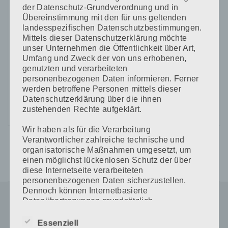
der Datenschutz-Grundverordnung und in
Übereinstimmung mit den für uns geltenden
landesspezifischen Datenschutzbestimmungen.
Mittels dieser Datenschutzerklärung möchte
unser Unternehmen die Öffentlichkeit über Art,
CAPTCHA Code
Umfang und Zweck der von uns erhobenen,
genutzten und verarbeiteten
*
personenbezogenen Daten informieren. Ferner
werden betroffene Personen mittels dieser
Datenschutzerklärung über die ihnen
zustehenden Rechte aufgeklärt.
Wir haben als für die Verarbeitung
Verantwortlicher zahlreiche technische und
organisatorische Maßnahmen umgesetzt, um
einen möglichst lückenlosen Schutz der über
diese Internetseite verarbeiteten
personenbezogenen Daten sicherzustellen.
Dennoch können Internetbasierte
Datenübertragungen grundsätzlich
Sicherheitslücken aufweisen, sodass ein
absoluter Schutz nicht gewährleistet werden
Essenziell