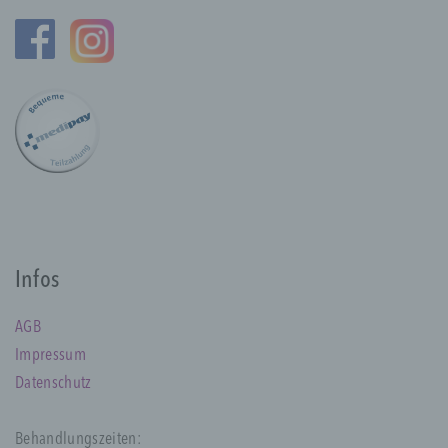
a) personenbezogene Daten
Personenbezogene Daten sind alle
Informationen, die sich auf eine identifizierte
oder identifizierbare natürliche Person (im
Folgenden „betroffene Person") beziehen.
Als identifizierbar wird eine natürliche
Person angesehen, die direkt oder indirekt,
insbesondere mittels Zuordnung zu einer
Kennung wie einem Namen, zu einer
Kennnummer, zu Standortdaten, zu einer
Infos
Online-Kennung oder zu einem oder
mehreren besonderen Merkmalen, die
Ausdruck der physischen, physiologischen,
AGB
genetischen, psychischen, wirtschaftlichen,
Impressum
kulturellen oder sozialen Identität dieser
natürlichen Person sind, identifiziert werden
Datenschutz
kann.
Behandlungszeiten: