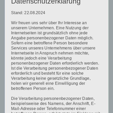
Datenschutzerklärung
Stand: 22.08.2024
Wir freuen uns sehr über Ihr Interesse an
unserem Unternehmen. Eine Nutzung der
Name
*
Internetseiten ist grundsätzlich ohne jede
Angabe personenbezogener Daten möglich.
Sofern eine betroffene Person besondere
Services unseres Unternehmens über unsere
Internetseite in Anspruch nehmen möchte,
E-Mail-Adresse
*
könnte jedoch eine Verarbeitung
personenbezogener Daten erforderlich werden.
Ist die Verarbeitung personenbezogener Daten
erforderlich und besteht für eine solche
Website
Verarbeitung keine gesetzliche Grundlage,
holen wir generell eine Einwilligung der
betroffenen Person ein.
Die Verarbeitung personenbezogener Daten,
beispielsweise des Namens, der Anschrift, E-
Name, E-Mail-Adresse und Website in diesem Browser
Mail-Adresse oder Telefonnummer einer
für meinen nächsten Kommentar speichern.