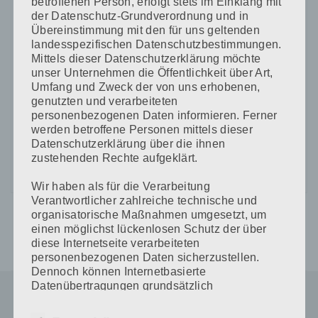
betroffenen Person, erfolgt stets im Einklang mit
der Datenschutz-Grundverordnung und in
Übereinstimmung mit den für uns geltenden
landesspezifischen Datenschutzbestimmungen.
Mittels dieser Datenschutzerklärung möchte
unser Unternehmen die Öffentlichkeit über Art,
Umfang und Zweck der von uns erhobenen,
CAPTCHA Code
genutzten und verarbeiteten
personenbezogenen Daten informieren. Ferner
*
werden betroffene Personen mittels dieser
Datenschutzerklärung über die ihnen
zustehenden Rechte aufgeklärt.
Wir haben als für die Verarbeitung
Verantwortlicher zahlreiche technische und
organisatorische Maßnahmen umgesetzt, um
einen möglichst lückenlosen Schutz der über
diese Internetseite verarbeiteten
personenbezogenen Daten sicherzustellen.
Dennoch können Internetbasierte
Datenübertragungen grundsätzlich
Sicherheitslücken aufweisen, sodass ein
absoluter Schutz nicht gewährleistet werden