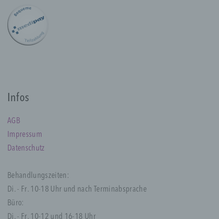
a) personenbezogene Daten
Personenbezogene Daten sind alle
Informationen, die sich auf eine identifizierte
oder identifizierbare natürliche Person (im
Folgenden „betroffene Person") beziehen.
Als identifizierbar wird eine natürliche
Person angesehen, die direkt oder indirekt,
insbesondere mittels Zuordnung zu einer
Infos
Kennung wie einem Namen, zu einer
Kennnummer, zu Standortdaten, zu einer
AGB
Online-Kennung oder zu einem oder
mehreren besonderen Merkmalen, die
Impressum
Ausdruck der physischen, physiologischen,
Datenschutz
genetischen, psychischen, wirtschaftlichen,
kulturellen oder sozialen Identität dieser
natürlichen Person sind, identifiziert werden
Behandlungszeiten:
kann.
Di. - Fr. 10-18 Uhr und nach Terminabsprache
Büro:
Di. - Fr. 10-12 und 16-18 Uhr