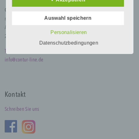
Daten auch auf alternativen Wegen,
Contur Line
beispielsweise telefonisch, an uns zu
übermitteln.
Auswahl speichern
med ästhetik institut GmbH
Alexanderstr. 125
Begriffsbestimmungen
Personalisieren
26121 Oldenburg
Datenschutzbedingungen
Die Datenschutzerklärung beruht auf den
Tel 0441 87964
Begrifflichkeiten, die durch den Europäischen
Richtlinien- und Verordnungsgeber beim Erlass
info@contur-line.de
der Datenschutz-Grundverordnung (DS-GVO)
verwendet wurden. Unsere
Datenschutzerklärung soll sowohl für die
Öffentlichkeit als auch für unsere Kunden und
Geschäftspartner einfach lesbar und
Kontakt
verständlich sein. Um dies zu gewährleisten,
möchten wir vorab die verwendeten
Begrifflichkeiten erläutern.
Schreiben Sie uns
Wir verwenden in dieser Datenschutzerklärung
unter anderem die folgenden Begriffe: