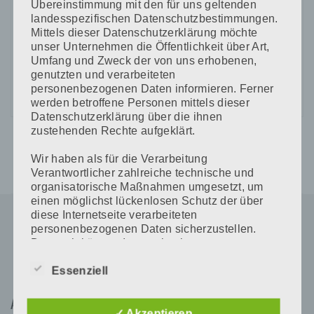
Übereinstimmung mit den für uns geltenden
landesspezifischen Datenschutzbestimmungen.
CAPTCHA Code
Mittels dieser Datenschutzerklärung möchte
*
unser Unternehmen die Öffentlichkeit über Art,
Umfang und Zweck der von uns erhobenen,
genutzten und verarbeiteten
personenbezogenen Daten informieren. Ferner
werden betroffene Personen mittels dieser
Datenschutzerklärung über die ihnen
zustehenden Rechte aufgeklärt.
Wir haben als für die Verarbeitung
Verantwortlicher zahlreiche technische und
organisatorische Maßnahmen umgesetzt, um
einen möglichst lückenlosen Schutz der über
diese Internetseite verarbeiteten
personenbezogenen Daten sicherzustellen.
Dennoch können Internetbasierte
Datenübertragungen grundsätzlich
Sicherheitslücken aufweisen, sodass ein
Essenziell
absoluter Schutz nicht gewährleistet werden
kann. Aus diesem Grund steht es jeder
Adresse
betroffenen Person frei, personenbezogene
✓ Akzeptieren