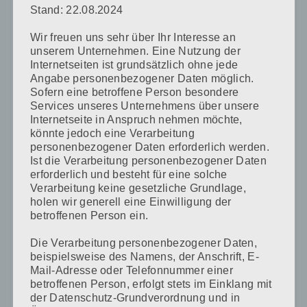
Stand: 22.08.2024
Name
*
Wir freuen uns sehr über Ihr Interesse an
unserem Unternehmen. Eine Nutzung der
Internetseiten ist grundsätzlich ohne jede
E-Mail-Adresse
*
Angabe personenbezogener Daten möglich.
Sofern eine betroffene Person besondere
Services unseres Unternehmens über unsere
Internetseite in Anspruch nehmen möchte,
könnte jedoch eine Verarbeitung
Website
personenbezogener Daten erforderlich werden.
Ist die Verarbeitung personenbezogener Daten
erforderlich und besteht für eine solche
Verarbeitung keine gesetzliche Grundlage,
holen wir generell eine Einwilligung der
Name, E-Mail-Adresse und Website in diesem Browser
betroffenen Person ein.
für meinen nächsten Kommentar speichern.
Die Verarbeitung personenbezogener Daten,
beispielsweise des Namens, der Anschrift, E-
Mail-Adresse oder Telefonnummer einer
betroffenen Person, erfolgt stets im Einklang mit
der Datenschutz-Grundverordnung und in