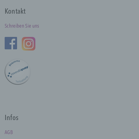
Wir verwenden in dieser Datenschutzerklärung
unter anderem die folgenden Begriffe:
Kontakt
a) personenbezogene Daten
Schreiben Sie uns
Personenbezogene Daten sind alle
Informationen, die sich auf eine identifizierte
oder identifizierbare natürliche Person (im
Folgenden „betroffene Person") beziehen.
Als identifizierbar wird eine natürliche
Person angesehen, die direkt oder indirekt,
insbesondere mittels Zuordnung zu einer
Kennung wie einem Namen, zu einer
Kennnummer, zu Standortdaten, zu einer
Online-Kennung oder zu einem oder
mehreren besonderen Merkmalen, die
Ausdruck der physischen, physiologischen,
genetischen, psychischen, wirtschaftlichen,
Infos
kulturellen oder sozialen Identität dieser
natürlichen Person sind, identifiziert werden
AGB
kann.