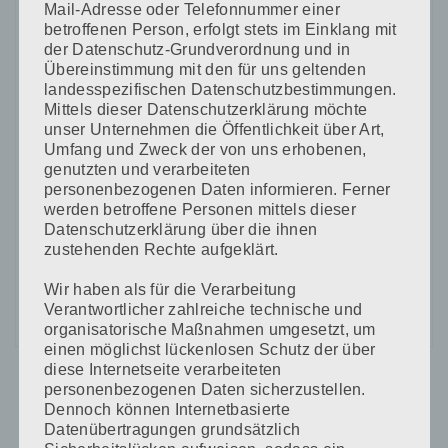
Mail-Adresse oder Telefonnummer einer
betroffenen Person, erfolgt stets im Einklang mit
Name, E-Mail-Adresse und Website in diesem Browser
der Datenschutz-Grundverordnung und in
Übereinstimmung mit den für uns geltenden
für meinen nächsten Kommentar speichern.
landesspezifischen Datenschutzbestimmungen.
Mittels dieser Datenschutzerklärung möchte
unser Unternehmen die Öffentlichkeit über Art,
Umfang und Zweck der von uns erhobenen,
genutzten und verarbeiteten
personenbezogenen Daten informieren. Ferner
werden betroffene Personen mittels dieser
CAPTCHA Code
Datenschutzerklärung über die ihnen
*
zustehenden Rechte aufgeklärt.
Wir haben als für die Verarbeitung
Verantwortlicher zahlreiche technische und
organisatorische Maßnahmen umgesetzt, um
einen möglichst lückenlosen Schutz der über
diese Internetseite verarbeiteten
personenbezogenen Daten sicherzustellen.
Dennoch können Internetbasierte
Datenübertragungen grundsätzlich