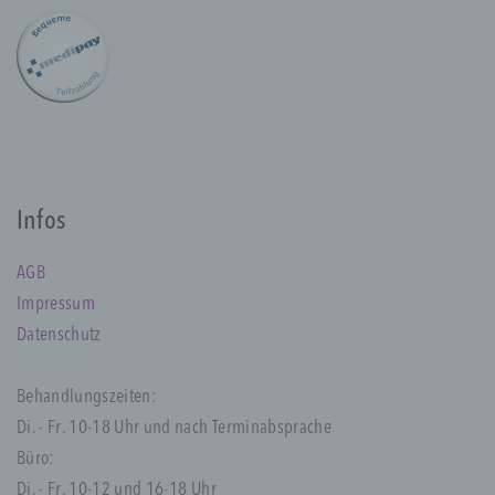
a) personenbezogene Daten
Personenbezogene Daten sind alle
Informationen, die sich auf eine identifizierte
oder identifizierbare natürliche Person (im
Folgenden „betroffene Person") beziehen.
Als identifizierbar wird eine natürliche
Person angesehen, die direkt oder indirekt,
insbesondere mittels Zuordnung zu einer
Infos
Kennung wie einem Namen, zu einer
Kennnummer, zu Standortdaten, zu einer
AGB
Online-Kennung oder zu einem oder
mehreren besonderen Merkmalen, die
Impressum
Ausdruck der physischen, physiologischen,
Datenschutz
genetischen, psychischen, wirtschaftlichen,
kulturellen oder sozialen Identität dieser
natürlichen Person sind, identifiziert werden
Behandlungszeiten:
kann.
Di. - Fr. 10-18 Uhr und nach Terminabsprache
Büro:
Di. - Fr. 10-12 und 16-18 Uhr