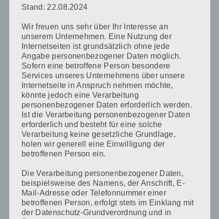
Stand: 22.08.2024
Name
*
Wir freuen uns sehr über Ihr Interesse an
unserem Unternehmen. Eine Nutzung der
Internetseiten ist grundsätzlich ohne jede
E-Mail-Adresse
*
Angabe personenbezogener Daten möglich.
Sofern eine betroffene Person besondere
Services unseres Unternehmens über unsere
Internetseite in Anspruch nehmen möchte,
könnte jedoch eine Verarbeitung
Website
personenbezogener Daten erforderlich werden.
Ist die Verarbeitung personenbezogener Daten
erforderlich und besteht für eine solche
Verarbeitung keine gesetzliche Grundlage,
holen wir generell eine Einwilligung der
Name, E-Mail-Adresse und Website in diesem Browser
betroffenen Person ein.
für meinen nächsten Kommentar speichern.
Die Verarbeitung personenbezogener Daten,
beispielsweise des Namens, der Anschrift, E-
Mail-Adresse oder Telefonnummer einer
betroffenen Person, erfolgt stets im Einklang mit
der Datenschutz-Grundverordnung und in