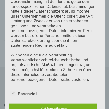
Übereinstimmung mit den für uns geltenden
landesspezifischen Datenschutzbestimmungen.
CAPTCHA Code
Mittels dieser Datenschutzerklärung möchte
*
unser Unternehmen die Öffentlichkeit über Art,
Umfang und Zweck der von uns erhobenen,
genutzten und verarbeiteten
personenbezogenen Daten informieren. Ferner
werden betroffene Personen mittels dieser
Datenschutzerklärung über die ihnen
zustehenden Rechte aufgeklärt.
Wir haben als für die Verarbeitung
Verantwortlicher zahlreiche technische und
organisatorische Maßnahmen umgesetzt, um
einen möglichst lückenlosen Schutz der über
diese Internetseite verarbeiteten
personenbezogenen Daten sicherzustellen.
Dennoch können Internetbasierte
Datenübertragungen grundsätzlich
Sicherheitslücken aufweisen, sodass ein
Essenziell
absoluter Schutz nicht gewährleistet werden
kann. Aus diesem Grund steht es jeder
Adresse
betroffenen Person frei, personenbezogene
✓ Akzeptieren