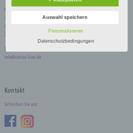
Daten auch auf alternativen Wegen,
Contur Line
beispielsweise telefonisch, an uns zu
übermitteln.
Auswahl speichern
med ästhetik institut GmbH
Alexanderstr. 125
Begriffsbestimmungen
Personalisieren
26121 Oldenburg
Datenschutzbedingungen
Die Datenschutzerklärung beruht auf den
Tel 0441 87964
Begrifflichkeiten, die durch den Europäischen
Richtlinien- und Verordnungsgeber beim Erlass
info@contur-line.de
der Datenschutz-Grundverordnung (DS-GVO)
verwendet wurden. Unsere
Datenschutzerklärung soll sowohl für die
Öffentlichkeit als auch für unsere Kunden und
Geschäftspartner einfach lesbar und
Kontakt
verständlich sein. Um dies zu gewährleisten,
möchten wir vorab die verwendeten
Begrifflichkeiten erläutern.
Schreiben Sie uns
Wir verwenden in dieser Datenschutzerklärung
unter anderem die folgenden Begriffe: