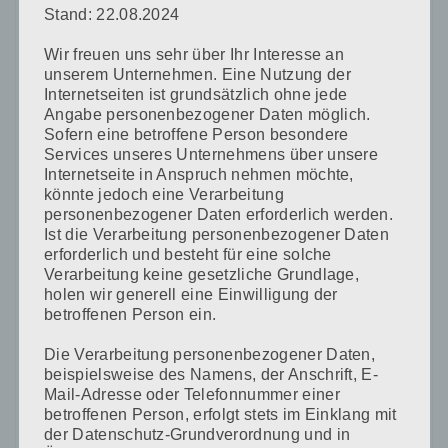
Stand: 22.08.2024
Name
*
Wir freuen uns sehr über Ihr Interesse an
unserem Unternehmen. Eine Nutzung der
Internetseiten ist grundsätzlich ohne jede
E-Mail-Adresse
*
Angabe personenbezogener Daten möglich.
Sofern eine betroffene Person besondere
Services unseres Unternehmens über unsere
Internetseite in Anspruch nehmen möchte,
könnte jedoch eine Verarbeitung
Website
personenbezogener Daten erforderlich werden.
Ist die Verarbeitung personenbezogener Daten
erforderlich und besteht für eine solche
Verarbeitung keine gesetzliche Grundlage,
holen wir generell eine Einwilligung der
Name, E-Mail-Adresse und Website in diesem Browser
betroffenen Person ein.
für meinen nächsten Kommentar speichern.
Die Verarbeitung personenbezogener Daten,
beispielsweise des Namens, der Anschrift, E-
Mail-Adresse oder Telefonnummer einer
betroffenen Person, erfolgt stets im Einklang mit
der Datenschutz-Grundverordnung und in