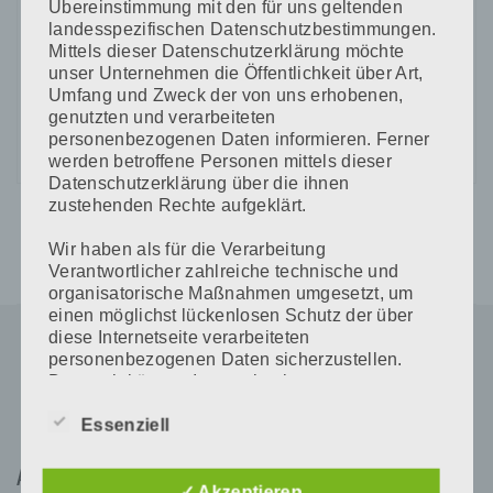
Übereinstimmung mit den für uns geltenden
landesspezifischen Datenschutzbestimmungen.
CAPTCHA Code
Mittels dieser Datenschutzerklärung möchte
*
unser Unternehmen die Öffentlichkeit über Art,
Umfang und Zweck der von uns erhobenen,
genutzten und verarbeiteten
personenbezogenen Daten informieren. Ferner
werden betroffene Personen mittels dieser
Datenschutzerklärung über die ihnen
zustehenden Rechte aufgeklärt.
Wir haben als für die Verarbeitung
Verantwortlicher zahlreiche technische und
organisatorische Maßnahmen umgesetzt, um
einen möglichst lückenlosen Schutz der über
diese Internetseite verarbeiteten
personenbezogenen Daten sicherzustellen.
Dennoch können Internetbasierte
Datenübertragungen grundsätzlich
Sicherheitslücken aufweisen, sodass ein
Essenziell
absoluter Schutz nicht gewährleistet werden
kann. Aus diesem Grund steht es jeder
Adresse
betroffenen Person frei, personenbezogene
✓ Akzeptieren