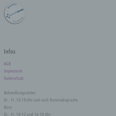
a) personenbezogene Daten
Personenbezogene Daten sind alle
Informationen, die sich auf eine identifizierte
oder identifizierbare natürliche Person (im
Folgenden „betroffene Person") beziehen.
Als identifizierbar wird eine natürliche
Person angesehen, die direkt oder indirekt,
insbesondere mittels Zuordnung zu einer
Infos
Kennung wie einem Namen, zu einer
Kennnummer, zu Standortdaten, zu einer
AGB
Online-Kennung oder zu einem oder
mehreren besonderen Merkmalen, die
Impressum
Ausdruck der physischen, physiologischen,
Datenschutz
genetischen, psychischen, wirtschaftlichen,
kulturellen oder sozialen Identität dieser
natürlichen Person sind, identifiziert werden
Behandlungszeiten:
kann.
Di. - Fr. 10-18 Uhr und nach Terminabsprache
Büro:
Di. - Fr. 10-12 und 16-18 Uhr