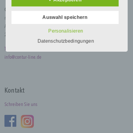
Daten auch auf alternativen Wegen,
Contur Line
beispielsweise telefonisch, an uns zu
übermitteln.
Auswahl speichern
med ästhetik institut GmbH
Alexanderstr. 125
Begriffsbestimmungen
Personalisieren
26121 Oldenburg
Datenschutzbedingungen
Die Datenschutzerklärung beruht auf den
Tel 0441 87964
Begrifflichkeiten, die durch den Europäischen
Richtlinien- und Verordnungsgeber beim Erlass
info@contur-line.de
der Datenschutz-Grundverordnung (DS-GVO)
verwendet wurden. Unsere
Datenschutzerklärung soll sowohl für die
Öffentlichkeit als auch für unsere Kunden und
Geschäftspartner einfach lesbar und
Kontakt
verständlich sein. Um dies zu gewährleisten,
möchten wir vorab die verwendeten
Begrifflichkeiten erläutern.
Schreiben Sie uns
Wir verwenden in dieser Datenschutzerklärung
unter anderem die folgenden Begriffe: