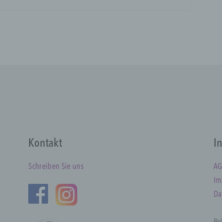
ersonenbezogene Daten sind alle Informationen, die sich auf
dentifizierte oder identifizierbare natürliche Person (im Folg
betroffene Person") beziehen. Als identifizierbar wird eine
atürliche Person angesehen, die direkt oder indirekt,
nsbesondere mittels Zuordnung zu einer Kennung wie einem
amen, zu einer Kennnummer, zu Standortdaten, zu einer Onl
ennung oder zu einem oder mehreren besonderen Merkmalen
usdruck der physischen, physiologischen, genetischen,
sychischen, wirtschaftlichen, kulturellen oder sozialen Identit
ieser natürlichen Person sind, identifiziert werden kann.
) betroffene Person
Kontakt
I
etroffene Person ist jede identifizierte oder identifizierbare
atürliche Person, deren personenbezogene Daten von dem fü
Schreiben Sie uns
AG
erarbeitung Verantwortlichen verarbeitet werden.
Im
Da
) Verarbeitung