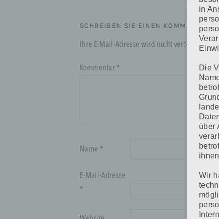
in An
perso
SCHREIBEN SIE EINEN KOMMENTAR
perso
Verar
Ihre E-Mail-Adresse wird nicht veröffentlicht.
Einwi
Die V
Kommentar
*
Namen
betro
Grund
lande
Daten
über 
verar
betro
Name
*
ihnen
Wir h
E-Mail-Adresse
techn
*
mögli
pers
Inter
Website