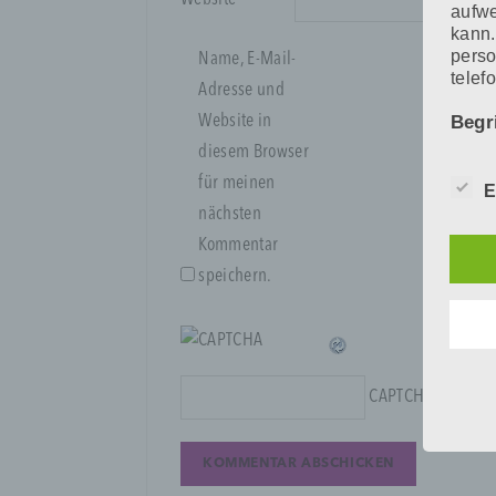
aufwe
kann.
perso
Name, E-Mail-
telef
Adresse und
Website in
Begr
diesem Browser
Die D
für meinen
E
den E
nächsten
Date
Daten
Kommentar
unser
speichern.
sein.
Begri
Wir v
folge
CAPTCHA Code
*
a