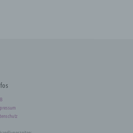
 eine
enden
ine-
, die
ät
nfos
r die
B
pressum
tenschutz