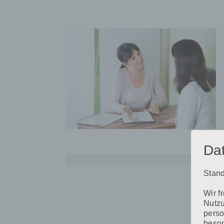
Da
Stand
Beitragsnavigation
Wir f
Nutzu
perso
beson