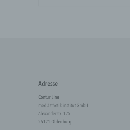
P
i
„
n
i
N
K
A
p
d
b
Adresse
B
n
Contur Line
V
med ästhetik institut GmbH
Alexanderstr. 125
26121 Oldenburg
c