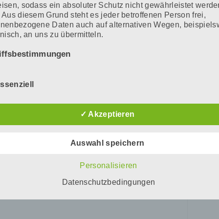
isen, sodass ein absoluter Schutz nicht gewährleistet werde
 Aus diesem Grund steht es jeder betroffenen Person frei,
nenbezogene Daten auch auf alternativen Wegen, beispiels
onisch, an uns zu übermitteln.
iffsbestimmungen
atenschutzerklärung beruht auf den Begrifflichkeiten, die du
ssenziell
uropäischen Richtlinien- und Verordnungsgeber beim Erlass
nschutz-Grundverordnung (DS-GVO) verwendet wurden. Uns
schutzerklärung soll sowohl für die Öffentlichkeit als auch fü
✓ Akzeptieren
e Kunden und Geschäftspartner einfach lesbar und verständl
 Um dies zu gewährleisten, möchten wir vorab die verwendet
fflichkeiten erläutern.
Auswahl speichern
erwenden in dieser Datenschutzerklärung unter anderem die
Personalisieren
nden Begriffe:
Datenschutzbedingungen
) personenbezogene Daten