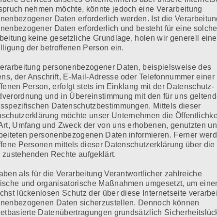
spruch nehmen möchte, könnte jedoch eine Verarbeitung
nenbezogener Daten erforderlich werden. Ist die Verarbeitu
nenbezogener Daten erforderlich und besteht für eine solch
beitung keine gesetzliche Grundlage, holen wir generell eine
Erforderliche Felder sind mit
*
markiert
lligung der betroffenen Person ein.
erarbeitung personenbezogener Daten, beispielsweise des
s, der Anschrift, E-Mail-Adresse oder Telefonnummer einer
ffenen Person, erfolgt stets im Einklang mit der Datenschutz-
verordnung und in Übereinstimmung mit den für uns gelten
sspezifischen Datenschutzbestimmungen. Mittels dieser
schutzerklärung möchte unser Unternehmen die Öffentlichke
Art, Umfang und Zweck der von uns erhobenen, genutzten u
beiteten personenbezogenen Daten informieren. Ferner wer
ffene Personen mittels dieser Datenschutzerklärung über die
 zustehenden Rechte aufgeklärt.
aben als für die Verarbeitung Verantwortlicher zahlreiche
ische und organisatorische Maßnahmen umgesetzt, um eine
chst lückenlosen Schutz der über diese Internetseite verarbe
onenbezogenen Daten sicherzustellen. Dennoch können
netbasierte Datenübertragungen grundsätzlich Sicherheitslü