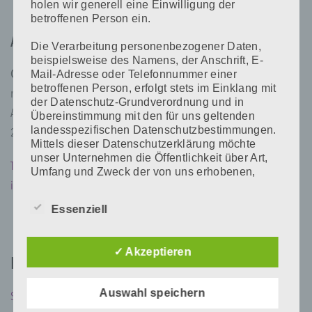
holen wir generell eine Einwilligung der
betroffenen Person ein.
Adresse
Die Verarbeitung personenbezogener Daten,
beispielsweise des Namens, der Anschrift, E-
Mail-Adresse oder Telefonnummer einer
Contur Line
betroffenen Person, erfolgt stets im Einklang mit
med ästhetik institut GmbH
der Datenschutz-Grundverordnung und in
Alexanderstr. 125
Übereinstimmung mit den für uns geltenden
landesspezifischen Datenschutzbestimmungen.
26121 Oldenburg
Mittels dieser Datenschutzerklärung möchte
unser Unternehmen die Öffentlichkeit über Art,
Tel 0441 87964
Umfang und Zweck der von uns erhobenen,
genutzten und verarbeiteten
info@contur-line.de
personenbezogenen Daten informieren. Ferner
Essenziell
werden betroffene Personen mittels dieser
Datenschutzerklärung über die ihnen
zustehenden Rechte aufgeklärt.
✓ Akzeptieren
Kontakt
Wir haben als für die Verarbeitung
Verantwortlicher zahlreiche technische und
Auswahl speichern
organisatorische Maßnahmen umgesetzt, um
Schreiben Sie uns
einen möglichst lückenlosen Schutz der über