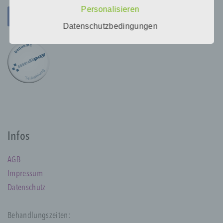
diese Internetseite verarbeiteten
Personalisieren
personenbezogenen Daten sicherzustellen.
Datenschutzbedingungen
Dennoch können Internetbasierte
Datenübertragungen grundsätzlich
Sicherheitslücken aufweisen, sodass ein
absoluter Schutz nicht gewährleistet werden
kann. Aus diesem Grund steht es jeder
betroffenen Person frei, personenbezogene
Daten auch auf alternativen Wegen,
beispielsweise telefonisch, an uns zu
übermitteln.
Begriffsbestimmungen
Infos
Die Datenschutzerklärung beruht auf den
AGB
Begrifflichkeiten, die durch den Europäischen
Richtlinien- und Verordnungsgeber beim Erlass
Impressum
der Datenschutz-Grundverordnung (DS-GVO)
Datenschutz
verwendet wurden. Unsere
Datenschutzerklärung soll sowohl für die
Öffentlichkeit als auch für unsere Kunden und
Behandlungszeiten:
Geschäftspartner einfach lesbar und