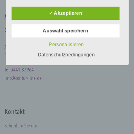
kann. Aus diesem Grund steht es jeder
betroffenen Person frei, personenbezogene
Daten auch auf alternativen Wegen,
✓ Akzeptieren
Adresse
beispielsweise telefonisch, an uns zu
übermitteln.
Contur Line
Auswahl speichern
Begriffsbestimmungen
med ästhetik institut GmbH
Personalisieren
Alexanderstr. 125
Die Datenschutzerklärung beruht auf den
Datenschutzbedingungen
26121 Oldenburg
Begrifflichkeiten, die durch den Europäischen
Richtlinien- und Verordnungsgeber beim Erlass
der Datenschutz-Grundverordnung (DS-GVO)
Tel 0441 87964
verwendet wurden. Unsere
info@contur-line.de
Datenschutzerklärung soll sowohl für die
Öffentlichkeit als auch für unsere Kunden und
Geschäftspartner einfach lesbar und
verständlich sein. Um dies zu gewährleisten,
möchten wir vorab die verwendeten
Kontakt
Begrifflichkeiten erläutern.
Wir verwenden in dieser Datenschutzerklärung
Schreiben Sie uns
unter anderem die folgenden Begriffe: