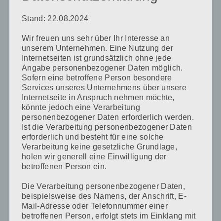
Stand: 22.08.2024
Wir freuen uns sehr über Ihr Interesse an
Name
*
unserem Unternehmen. Eine Nutzung der
Internetseiten ist grundsätzlich ohne jede
Angabe personenbezogener Daten möglich.
Sofern eine betroffene Person besondere
E-Mail-Adresse
*
Services unseres Unternehmens über unsere
Internetseite in Anspruch nehmen möchte,
könnte jedoch eine Verarbeitung
personenbezogener Daten erforderlich werden.
Ist die Verarbeitung personenbezogener Daten
Website
erforderlich und besteht für eine solche
Verarbeitung keine gesetzliche Grundlage,
holen wir generell eine Einwilligung der
betroffenen Person ein.
Die Verarbeitung personenbezogener Daten,
Name, E-Mail-Adresse und Website in diesem Browser
beispielsweise des Namens, der Anschrift, E-
für meinen nächsten Kommentar speichern.
Mail-Adresse oder Telefonnummer einer
betroffenen Person, erfolgt stets im Einklang mit