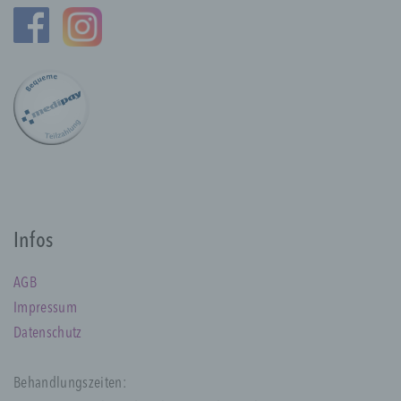
a) personenbezogene Daten
Personenbezogene Daten sind alle
Informationen, die sich auf eine identifizierte
oder identifizierbare natürliche Person (im
Folgenden „betroffene Person") beziehen.
Als identifizierbar wird eine natürliche
Person angesehen, die direkt oder indirekt,
insbesondere mittels Zuordnung zu einer
Kennung wie einem Namen, zu einer
Kennnummer, zu Standortdaten, zu einer
Infos
Online-Kennung oder zu einem oder
mehreren besonderen Merkmalen, die
Ausdruck der physischen, physiologischen,
AGB
genetischen, psychischen, wirtschaftlichen,
Impressum
kulturellen oder sozialen Identität dieser
Datenschutz
natürlichen Person sind, identifiziert werden
kann.
Behandlungszeiten: