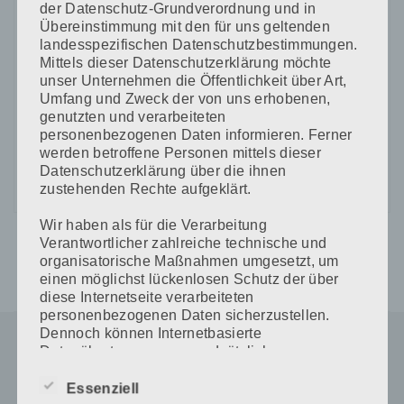
der Datenschutz-Grundverordnung und in
Übereinstimmung mit den für uns geltenden
landesspezifischen Datenschutzbestimmungen.
Mittels dieser Datenschutzerklärung möchte
unser Unternehmen die Öffentlichkeit über Art,
CAPTCHA Code
Umfang und Zweck der von uns erhobenen,
genutzten und verarbeiteten
*
personenbezogenen Daten informieren. Ferner
werden betroffene Personen mittels dieser
Datenschutzerklärung über die ihnen
zustehenden Rechte aufgeklärt.
Wir haben als für die Verarbeitung
Verantwortlicher zahlreiche technische und
organisatorische Maßnahmen umgesetzt, um
einen möglichst lückenlosen Schutz der über
diese Internetseite verarbeiteten
personenbezogenen Daten sicherzustellen.
Dennoch können Internetbasierte
Datenübertragungen grundsätzlich
Sicherheitslücken aufweisen, sodass ein
absoluter Schutz nicht gewährleistet werden
Essenziell