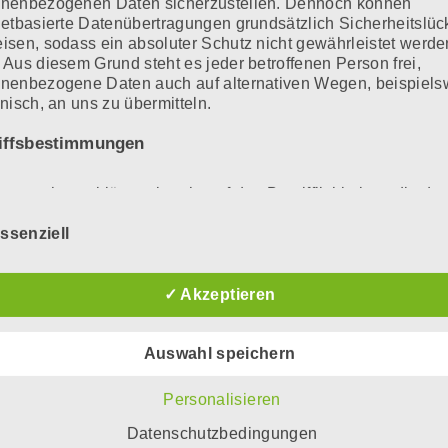
onenbezogenen Daten sicherzustellen. Dennoch können
netbasierte Datenübertragungen grundsätzlich Sicherheitslü
isen, sodass ein absoluter Schutz nicht gewährleistet werde
 Aus diesem Grund steht es jeder betroffenen Person frei,
nenbezogene Daten auch auf alternativen Wegen, beispiels
onisch, an uns zu übermitteln.
iffsbestimmungen
atenschutzerklärung beruht auf den Begrifflichkeiten, die du
uropäischen Richtlinien- und Verordnungsgeber beim Erlass
nschutz-Grundverordnung (DS-GVO) verwendet wurden. Uns
ssenziell
schutzerklärung soll sowohl für die Öffentlichkeit als auch fü
e Kunden und Geschäftspartner einfach lesbar und verständl
 Um dies zu gewährleisten, möchten wir vorab die verwendet
✓ Akzeptieren
fflichkeiten erläutern.
erwenden in dieser Datenschutzerklärung unter anderem die
Auswahl speichern
nden Begriffe:
Personalisieren
) personenbezogene Daten
Datenschutzbedingungen