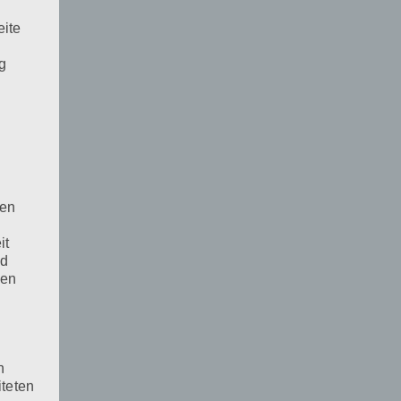
n
eite
ng
e
den
it
nd
den
n
iteten