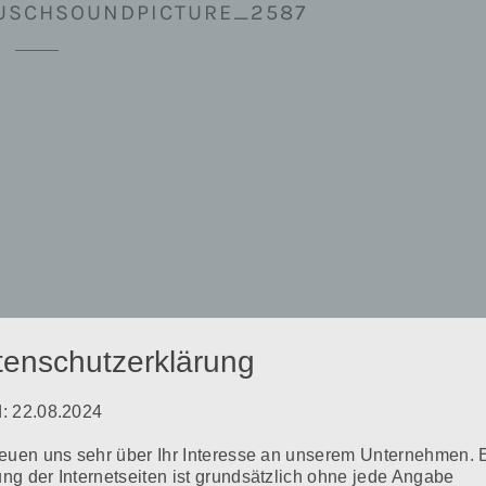
USCHSOUNDPICTURE_2587
tenschutzerklärung
: 22.08.2024
reuen uns sehr über Ihr Interesse an unserem Unternehmen. 
CONTUR-LINE-PIGMENTIEREN-BRAUEN-
ng der Internetseiten ist grundsätzlich ohne jede Angabe
RETUSCHE-