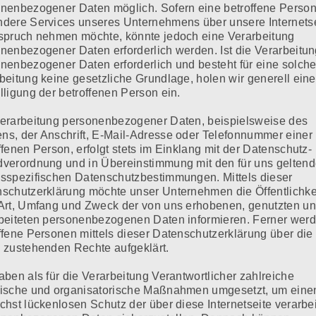
nenbezogener Daten möglich. Sofern eine betroffene Perso
HANDGERAET_BARTUSCHSOUNDPICTURE_2587
dere Services unseres Unternehmens über unsere Internets
spruch nehmen möchte, könnte jedoch eine Verarbeitung
nenbezogener Daten erforderlich werden. Ist die Verarbeitu
nenbezogener Daten erforderlich und besteht für eine solch
beitung keine gesetzliche Grundlage, holen wir generell eine
lligung der betroffenen Person ein.
erarbeitung personenbezogener Daten, beispielsweise des
Erforderliche Felder sind mit
*
markiert
s, der Anschrift, E-Mail-Adresse oder Telefonnummer einer
ffenen Person, erfolgt stets im Einklang mit der Datenschutz-
verordnung und in Übereinstimmung mit den für uns gelten
sspezifischen Datenschutzbestimmungen. Mittels dieser
schutzerklärung möchte unser Unternehmen die Öffentlichke
Art, Umfang und Zweck der von uns erhobenen, genutzten u
beiteten personenbezogenen Daten informieren. Ferner wer
ffene Personen mittels dieser Datenschutzerklärung über die
 zustehenden Rechte aufgeklärt.
aben als für die Verarbeitung Verantwortlicher zahlreiche
ische und organisatorische Maßnahmen umgesetzt, um eine
chst lückenlosen Schutz der über diese Internetseite verarbe