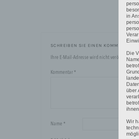
perso
beson
in An
perso
perso
Verar
Einwi
SCHREIBEN SIE EINEN KOMMENTAR
Die V
Ihre E-Mail-Adresse wird nicht veröffentlicht.
Namen
betro
Grund
Kommentar
*
lande
Daten
über 
verar
betro
ihnen
Wir h
Name
*
techn
mögli