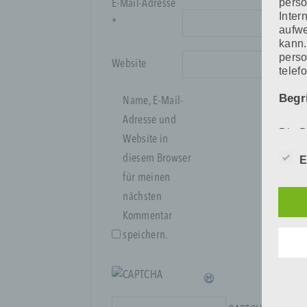
pers
E-Mail-Adresse
Inter
*
aufwe
kann.
perso
Website
telef
Begr
Name, E-Mail-
Adresse und
Die D
Website in
den E
diesem Browser
Date
E
Daten
für meinen
unser
nächsten
sein.
Begri
Kommentar
speichern.
Wir v
folge
a