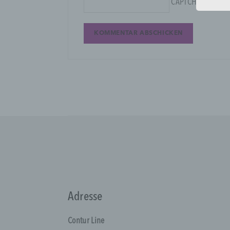
CAPTCHA Code
*
P
i
„
n
i
N
K
A
p
d
b
B
n
Adresse
V
Contur Line