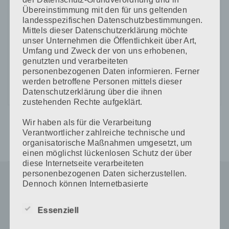
Übereinstimmung mit den für uns geltenden
landesspezifischen Datenschutzbestimmungen.
Mittels dieser Datenschutzerklärung möchte
CAPTCHA Code
unser Unternehmen die Öffentlichkeit über Art,
Umfang und Zweck der von uns erhobenen,
*
genutzten und verarbeiteten
personenbezogenen Daten informieren. Ferner
werden betroffene Personen mittels dieser
Datenschutzerklärung über die ihnen
zustehenden Rechte aufgeklärt.
Wir haben als für die Verarbeitung
Verantwortlicher zahlreiche technische und
organisatorische Maßnahmen umgesetzt, um
einen möglichst lückenlosen Schutz der über
diese Internetseite verarbeiteten
personenbezogenen Daten sicherzustellen.
Dennoch können Internetbasierte
Datenübertragungen grundsätzlich
Sicherheitslücken aufweisen, sodass ein
Essenziell
absoluter Schutz nicht gewährleistet werden
kann. Aus diesem Grund steht es jeder