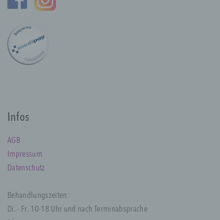
a) personenbezogene Daten
Personenbezogene Daten sind alle
Informationen, die sich auf eine identifizierte
oder identifizierbare natürliche Person (im
Folgenden „betroffene Person") beziehen.
Als identifizierbar wird eine natürliche
Person angesehen, die direkt oder indirekt,
insbesondere mittels Zuordnung zu einer
Kennung wie einem Namen, zu einer
Infos
Kennnummer, zu Standortdaten, zu einer
Online-Kennung oder zu einem oder
mehreren besonderen Merkmalen, die
AGB
Ausdruck der physischen, physiologischen,
Impressum
genetischen, psychischen, wirtschaftlichen,
Datenschutz
kulturellen oder sozialen Identität dieser
natürlichen Person sind, identifiziert werden
kann.
Behandlungszeiten:
Di. - Fr. 10-18 Uhr und nach Terminabsprache