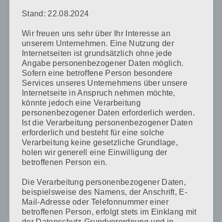
Stand: 22.08.2024
Name
*
Wir freuen uns sehr über Ihr Interesse an
unserem Unternehmen. Eine Nutzung der
Internetseiten ist grundsätzlich ohne jede
Angabe personenbezogener Daten möglich.
E-Mail-Adresse
*
Sofern eine betroffene Person besondere
Services unseres Unternehmens über unsere
Internetseite in Anspruch nehmen möchte,
könnte jedoch eine Verarbeitung
personenbezogener Daten erforderlich werden.
Website
Ist die Verarbeitung personenbezogener Daten
erforderlich und besteht für eine solche
Verarbeitung keine gesetzliche Grundlage,
holen wir generell eine Einwilligung der
betroffenen Person ein.
Name, E-Mail-Adresse und Website in diesem Browser
Die Verarbeitung personenbezogener Daten,
für meinen nächsten Kommentar speichern.
beispielsweise des Namens, der Anschrift, E-
Mail-Adresse oder Telefonnummer einer
betroffenen Person, erfolgt stets im Einklang mit
der Datenschutz-Grundverordnung und in