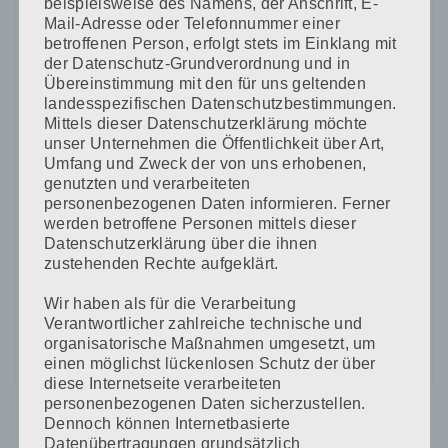
beispielsweise des Namens, der Anschrift, E-
Mail-Adresse oder Telefonnummer einer
betroffenen Person, erfolgt stets im Einklang mit
der Datenschutz-Grundverordnung und in
Name, E-Mail-Adresse und Website in diesem Browser
Übereinstimmung mit den für uns geltenden
landesspezifischen Datenschutzbestimmungen.
für meinen nächsten Kommentar speichern.
Mittels dieser Datenschutzerklärung möchte
unser Unternehmen die Öffentlichkeit über Art,
Umfang und Zweck der von uns erhobenen,
genutzten und verarbeiteten
personenbezogenen Daten informieren. Ferner
werden betroffene Personen mittels dieser
Datenschutzerklärung über die ihnen
CAPTCHA Code
zustehenden Rechte aufgeklärt.
*
Wir haben als für die Verarbeitung
Verantwortlicher zahlreiche technische und
organisatorische Maßnahmen umgesetzt, um
einen möglichst lückenlosen Schutz der über
diese Internetseite verarbeiteten
personenbezogenen Daten sicherzustellen.
Dennoch können Internetbasierte
Datenübertragungen grundsätzlich