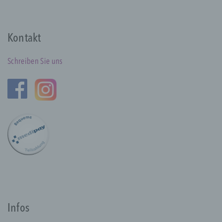
Wir verwenden in dieser Datenschutzerklärung
unter anderem die folgenden Begriffe:
Kontakt
a) personenbezogene Daten
Schreiben Sie uns
Personenbezogene Daten sind alle
Informationen, die sich auf eine identifizierte
oder identifizierbare natürliche Person (im
Folgenden „betroffene Person") beziehen.
Als identifizierbar wird eine natürliche
Person angesehen, die direkt oder indirekt,
insbesondere mittels Zuordnung zu einer
Kennung wie einem Namen, zu einer
Kennnummer, zu Standortdaten, zu einer
Online-Kennung oder zu einem oder
mehreren besonderen Merkmalen, die
Ausdruck der physischen, physiologischen,
genetischen, psychischen, wirtschaftlichen,
kulturellen oder sozialen Identität dieser
Infos
natürlichen Person sind, identifiziert werden
kann.