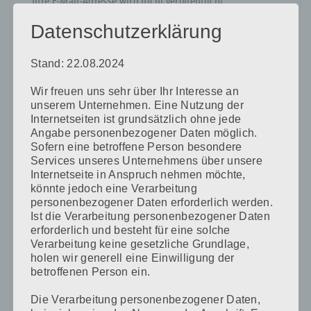
Ihre E-Mail-Adresse wird nicht veröffentlicht.
Erforderliche Felder sind mit
*
markiert
Datenschutzerklärung
Kommentar
*
Stand: 22.08.2024
Wir freuen uns sehr über Ihr Interesse an
unserem Unternehmen. Eine Nutzung der
Internetseiten ist grundsätzlich ohne jede
Angabe personenbezogener Daten möglich.
Sofern eine betroffene Person besondere
Services unseres Unternehmens über unsere
Name
*
Internetseite in Anspruch nehmen möchte,
könnte jedoch eine Verarbeitung
personenbezogener Daten erforderlich werden.
Ist die Verarbeitung personenbezogener Daten
E-Mail-Adresse
*
erforderlich und besteht für eine solche
Verarbeitung keine gesetzliche Grundlage,
holen wir generell eine Einwilligung der
betroffenen Person ein.
Website
Die Verarbeitung personenbezogener Daten,