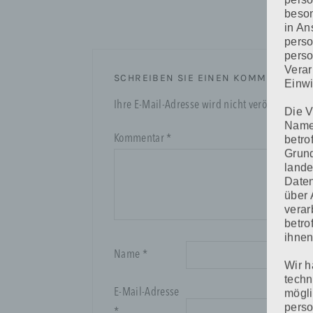
beson
in An
perso
perso
Verar
SCHREIBEN SIE EINEN KOMMENTAR
Einwi
Ihre E-Mail-Adresse wird nicht veröffentlicht.
Die V
Namen
Kommentar
*
betro
Grund
lande
Daten
über 
verar
betro
ihnen
Name
*
Wir h
techn
E-Mail-Adresse
mögli
pers
*