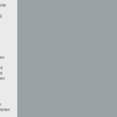
eite
ng
e
den
it
nd
den
n
iteten