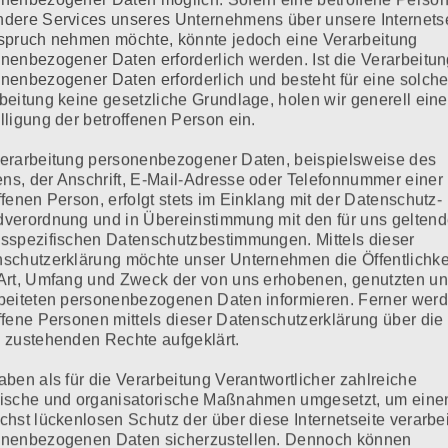
dere Services unseres Unternehmens über unsere Internets
spruch nehmen möchte, könnte jedoch eine Verarbeitung
nenbezogener Daten erforderlich werden. Ist die Verarbeitu
nenbezogener Daten erforderlich und besteht für eine solch
beitung keine gesetzliche Grundlage, holen wir generell eine
lligung der betroffenen Person ein.
Erforderliche Felder sind mit
*
markiert
erarbeitung personenbezogener Daten, beispielsweise des
s, der Anschrift, E-Mail-Adresse oder Telefonnummer einer
ffenen Person, erfolgt stets im Einklang mit der Datenschutz-
verordnung und in Übereinstimmung mit den für uns gelten
sspezifischen Datenschutzbestimmungen. Mittels dieser
schutzerklärung möchte unser Unternehmen die Öffentlichke
Art, Umfang und Zweck der von uns erhobenen, genutzten u
beiteten personenbezogenen Daten informieren. Ferner wer
ffene Personen mittels dieser Datenschutzerklärung über die
 zustehenden Rechte aufgeklärt.
aben als für die Verarbeitung Verantwortlicher zahlreiche
ische und organisatorische Maßnahmen umgesetzt, um eine
chst lückenlosen Schutz der über diese Internetseite verarbe
onenbezogenen Daten sicherzustellen. Dennoch können