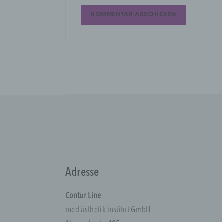
P
i
„
n
i
N
K
A
p
d
b
B
Adresse
n
V
Contur Line
med ästhetik institut GmbH