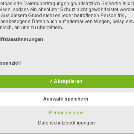
netbasierte Datenübertragungen grundsätzlich Sicherheitslü
isen, sodass ein absoluter Schutz nicht gewährleistet werde
 Aus diesem Grund steht es jeder betroffenen Person frei,
nenbezogene Daten auch auf alternativen Wegen, beispiels
onisch, an uns zu übermitteln.
iffsbestimmungen
atenschutzerklärung beruht auf den Begrifflichkeiten, die du
uropäischen Richtlinien- und Verordnungsgeber beim Erlass
ssenziell
nschutz-Grundverordnung (DS-GVO) verwendet wurden. Uns
schutzerklärung soll sowohl für die Öffentlichkeit als auch fü
e Kunden und Geschäftspartner einfach lesbar und verständl
✓ Akzeptieren
 Um dies zu gewährleisten, möchten wir vorab die verwendet
fflichkeiten erläutern.
Auswahl speichern
erwenden in dieser Datenschutzerklärung unter anderem die
nden Begriffe:
Personalisieren
Datenschutzbedingungen
) personenbezogene Daten