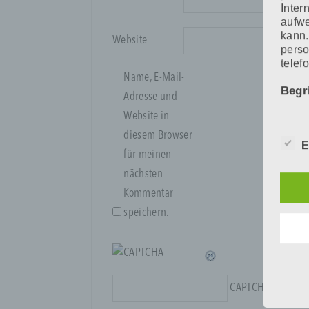
Inter
aufwe
kann.
Website
perso
telef
Name, E-Mail-
Begr
Adresse und
Website in
Die D
diesem Browser
den E
E
Date
für meinen
Daten
nächsten
unser
Kommentar
sein.
Begri
speichern.
Wir v
folge
CAPTCHA Code
*
a