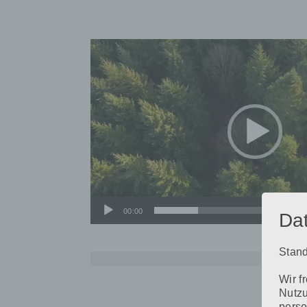
Video-
Player
00:00
Da
Stand
Wir f
Beitragsnavigation
Nutzu
perso