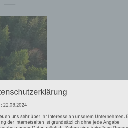
00:16
tenschutzerklärung
: 22.08.2024
reuen uns sehr über Ihr Interesse an unserem Unternehmen. 
ng der Internetseiten ist grundsätzlich ohne jede Angabe
HERO-VIDEO
nenbezogener Daten möglich. Sofern eine betroffene Perso