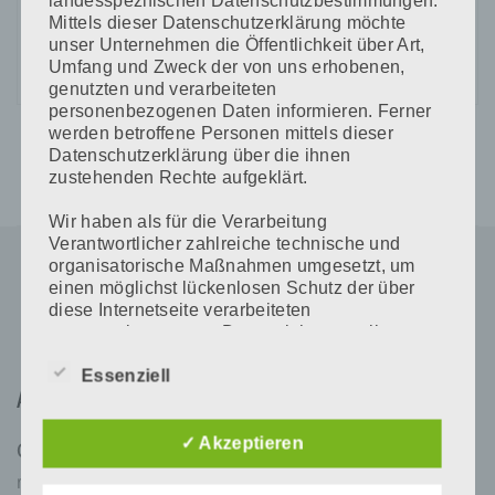
landesspezifischen Datenschutzbestimmungen.
Mittels dieser Datenschutzerklärung möchte
unser Unternehmen die Öffentlichkeit über Art,
Umfang und Zweck der von uns erhobenen,
genutzten und verarbeiteten
personenbezogenen Daten informieren. Ferner
werden betroffene Personen mittels dieser
Datenschutzerklärung über die ihnen
zustehenden Rechte aufgeklärt.
Wir haben als für die Verarbeitung
Verantwortlicher zahlreiche technische und
organisatorische Maßnahmen umgesetzt, um
einen möglichst lückenlosen Schutz der über
diese Internetseite verarbeiteten
personenbezogenen Daten sicherzustellen.
Dennoch können Internetbasierte
Essenziell
Datenübertragungen grundsätzlich
Adresse
Sicherheitslücken aufweisen, sodass ein
absoluter Schutz nicht gewährleistet werden
kann. Aus diesem Grund steht es jeder
✓ Akzeptieren
Contur Line
betroffenen Person frei, personenbezogene
med ästhetik institut GmbH
Daten auch auf alternativen Wegen,