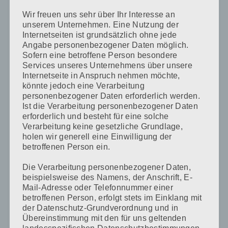
Wir freuen uns sehr über Ihr Interesse an
E-Mail-Adresse
*
unserem Unternehmen. Eine Nutzung der
Internetseiten ist grundsätzlich ohne jede
Angabe personenbezogener Daten möglich.
Sofern eine betroffene Person besondere
Website
Services unseres Unternehmens über unsere
Internetseite in Anspruch nehmen möchte,
könnte jedoch eine Verarbeitung
personenbezogener Daten erforderlich werden.
Ist die Verarbeitung personenbezogener Daten
erforderlich und besteht für eine solche
Name, E-Mail-Adresse und Website in diesem Browser
Verarbeitung keine gesetzliche Grundlage,
für meinen nächsten Kommentar speichern.
holen wir generell eine Einwilligung der
betroffenen Person ein.
Die Verarbeitung personenbezogener Daten,
beispielsweise des Namens, der Anschrift, E-
Mail-Adresse oder Telefonnummer einer
betroffenen Person, erfolgt stets im Einklang mit
der Datenschutz-Grundverordnung und in
CAPTCHA Code
Übereinstimmung mit den für uns geltenden
*