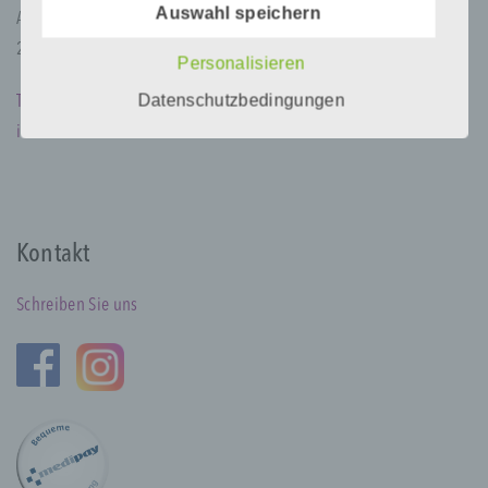
Auswahl speichern
beispielsweise telefonisch, an uns zu
Alexanderstr. 125
übermitteln.
26121 Oldenburg
Personalisieren
Begriffsbestimmungen
Datenschutzbedingungen
Tel 0441 87964
info@contur-line.de
Die Datenschutzerklärung beruht auf den
Begrifflichkeiten, die durch den Europäischen
Richtlinien- und Verordnungsgeber beim Erlass
der Datenschutz-Grundverordnung (DS-GVO)
verwendet wurden. Unsere
Datenschutzerklärung soll sowohl für die
Kontakt
Öffentlichkeit als auch für unsere Kunden und
Geschäftspartner einfach lesbar und
Schreiben Sie uns
verständlich sein. Um dies zu gewährleisten,
möchten wir vorab die verwendeten
Begrifflichkeiten erläutern.
Wir verwenden in dieser Datenschutzerklärung
unter anderem die folgenden Begriffe:
a) personenbezogene Daten