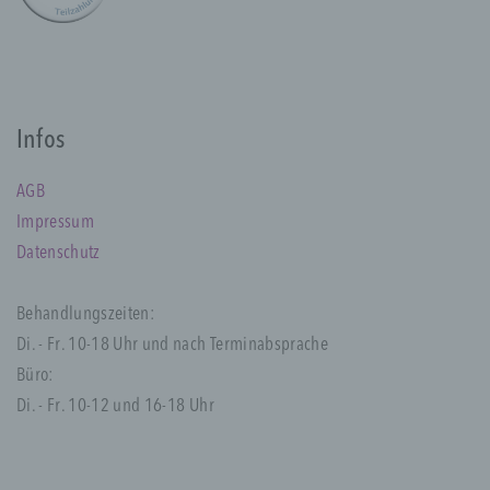
Personenbezogene Daten sind alle
Informationen, die sich auf eine identifizierte
oder identifizierbare natürliche Person (im
Folgenden „betroffene Person") beziehen.
Als identifizierbar wird eine natürliche
Infos
Person angesehen, die direkt oder indirekt,
insbesondere mittels Zuordnung zu einer
AGB
Kennung wie einem Namen, zu einer
Impressum
Kennnummer, zu Standortdaten, zu einer
Online-Kennung oder zu einem oder
Datenschutz
mehreren besonderen Merkmalen, die
Ausdruck der physischen, physiologischen,
genetischen, psychischen, wirtschaftlichen,
Behandlungszeiten:
kulturellen oder sozialen Identität dieser
Di. - Fr. 10-18 Uhr und nach Terminabsprache
natürlichen Person sind, identifiziert werden
Büro:
kann.
Di. - Fr. 10-12 und 16-18 Uhr
b) betroffene Person