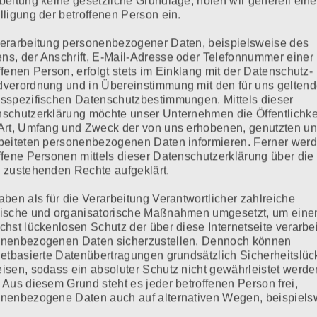
beitung keine gesetzliche Grundlage, holen wir generell eine
lligung der betroffenen Person ein.
erarbeitung personenbezogener Daten, beispielsweise des
s, der Anschrift, E-Mail-Adresse oder Telefonnummer einer
ffenen Person, erfolgt stets im Einklang mit der Datenschutz-
verordnung und in Übereinstimmung mit den für uns gelten
sspezifischen Datenschutzbestimmungen. Mittels dieser
schutzerklärung möchte unser Unternehmen die Öffentlichke
Art, Umfang und Zweck der von uns erhobenen, genutzten u
beiteten personenbezogenen Daten informieren. Ferner wer
ffene Personen mittels dieser Datenschutzerklärung über die
 zustehenden Rechte aufgeklärt.
aben als für die Verarbeitung Verantwortlicher zahlreiche
ische und organisatorische Maßnahmen umgesetzt, um eine
chst lückenlosen Schutz der über diese Internetseite verarbe
onenbezogenen Daten sicherzustellen. Dennoch können
netbasierte Datenübertragungen grundsätzlich Sicherheitslü
isen, sodass ein absoluter Schutz nicht gewährleistet werde
 Aus diesem Grund steht es jeder betroffenen Person frei,
nenbezogene Daten auch auf alternativen Wegen, beispiels
onisch, an uns zu übermitteln.