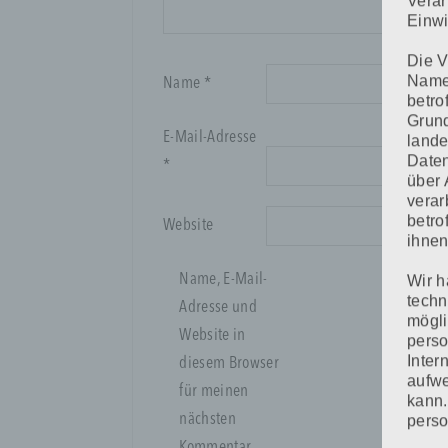
Verar
Einwi
Die V
Namen
Name
*
betro
Grund
E-Mail-Adresse
lande
Daten
*
über 
verar
betro
Website
ihnen
Name, E-Mail-
Wir h
techn
Adresse und
mögli
Website in
pers
Inter
diesem Browser
aufwe
für meinen
kann.
nächsten
perso
telef
Kommentar