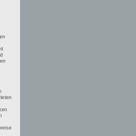
den
it
nd
den
n
iteten
cken
n
weise