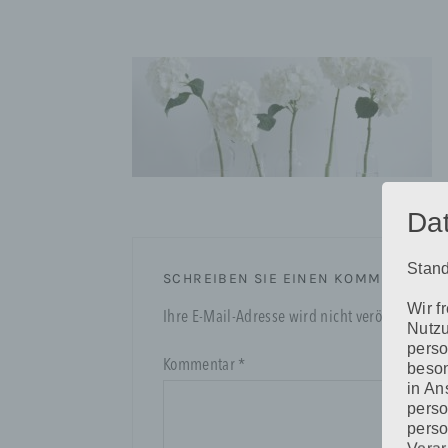
Da
Stand
SCHREIBEN SIE EINEN KOMMENTAR
Wir f
Ihre E-Mail-Adresse wird nicht veröffentlicht.
Nutzu
perso
Kommentar
*
beson
in An
perso
perso