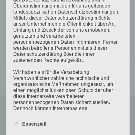
Übereinstimmung mit den für uns geltenden
landesspezifischen Datenschutzbestimmungen.
Mittels dieser Datenschutzerklärung möchte
CAPTCHA Code
unser Unternehmen die Öffentlichkeit über Art,
Umfang und Zweck der von uns erhobenen,
*
genutzten und verarbeiteten
personenbezogenen Daten informieren. Ferner
werden betroffene Personen mittels dieser
Datenschutzerklärung über die ihnen
zustehenden Rechte aufgeklärt.
Wir haben als für die Verarbeitung
Verantwortlicher zahlreiche technische und
organisatorische Maßnahmen umgesetzt, um
einen möglichst lückenlosen Schutz der über
diese Internetseite verarbeiteten
personenbezogenen Daten sicherzustellen.
Dennoch können Internetbasierte
Datenübertragungen grundsätzlich
Sicherheitslücken aufweisen, sodass ein
Essenziell
absoluter Schutz nicht gewährleistet werden
kann. Aus diesem Grund steht es jeder