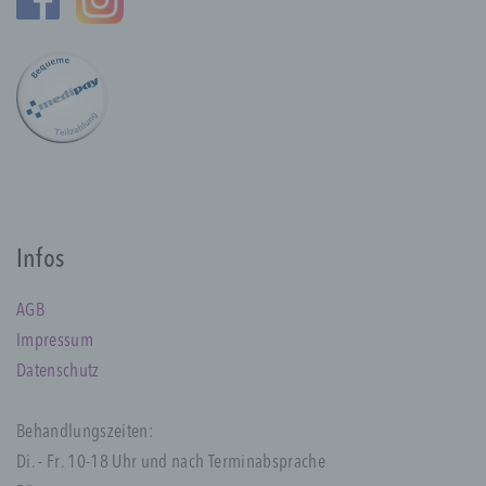
a) personenbezogene Daten
Personenbezogene Daten sind alle
Informationen, die sich auf eine identifizierte
oder identifizierbare natürliche Person (im
Folgenden „betroffene Person") beziehen.
Als identifizierbar wird eine natürliche
Person angesehen, die direkt oder indirekt,
insbesondere mittels Zuordnung zu einer
Kennung wie einem Namen, zu einer
Infos
Kennnummer, zu Standortdaten, zu einer
Online-Kennung oder zu einem oder
mehreren besonderen Merkmalen, die
AGB
Ausdruck der physischen, physiologischen,
Impressum
genetischen, psychischen, wirtschaftlichen,
Datenschutz
kulturellen oder sozialen Identität dieser
natürlichen Person sind, identifiziert werden
kann.
Behandlungszeiten:
Di. - Fr. 10-18 Uhr und nach Terminabsprache