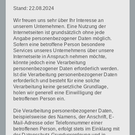
Stand: 22.08.2024
Name
*
Wir freuen uns sehr über Ihr Interesse an
unserem Unternehmen. Eine Nutzung der
Internetseiten ist grundsätzlich ohne jede
Angabe personenbezogener Daten möglich.
E-Mail-Adresse
*
Sofern eine betroffene Person besondere
Services unseres Unternehmens über unsere
Internetseite in Anspruch nehmen möchte,
könnte jedoch eine Verarbeitung
personenbezogener Daten erforderlich werden.
Website
Ist die Verarbeitung personenbezogener Daten
erforderlich und besteht für eine solche
Verarbeitung keine gesetzliche Grundlage,
holen wir generell eine Einwilligung der
betroffenen Person ein.
Name, E-Mail-Adresse und Website in diesem Browser
Die Verarbeitung personenbezogener Daten,
für meinen nächsten Kommentar speichern.
beispielsweise des Namens, der Anschrift, E-
Mail-Adresse oder Telefonnummer einer
betroffenen Person, erfolgt stets im Einklang mit
der Datenschutz-Grundverordnung und in