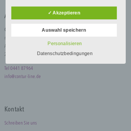
kann. Aus diesem Grund steht es jeder
betroffenen Person frei, personenbezogene
Daten auch auf alternativen Wegen,
✓ Akzeptieren
Adresse
beispielsweise telefonisch, an uns zu
übermitteln.
Contur Line
Auswahl speichern
Begriffsbestimmungen
med ästhetik institut GmbH
Personalisieren
Alexanderstr. 125
Die Datenschutzerklärung beruht auf den
Datenschutzbedingungen
26121 Oldenburg
Begrifflichkeiten, die durch den Europäischen
Richtlinien- und Verordnungsgeber beim Erlass
der Datenschutz-Grundverordnung (DS-GVO)
Tel 0441 87964
verwendet wurden. Unsere
info@contur-line.de
Datenschutzerklärung soll sowohl für die
Öffentlichkeit als auch für unsere Kunden und
Geschäftspartner einfach lesbar und
verständlich sein. Um dies zu gewährleisten,
möchten wir vorab die verwendeten
Kontakt
Begrifflichkeiten erläutern.
Wir verwenden in dieser Datenschutzerklärung
Schreiben Sie uns
unter anderem die folgenden Begriffe: