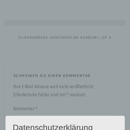
Beitragsnavigation
SLIDERGRÖSSE CONTURCOLOR ACADEMY_CP
SCHREIBEN SIE EINEN KOMMENTAR
Ihre E-Mail-Adresse wird nicht veröffentlicht.
Erforderliche Felder sind mit
*
markiert
Kommentar
*
Datenschutzerklärung