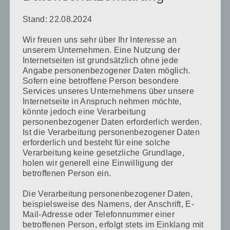
Stand: 22.08.2024
Wir freuen uns sehr über Ihr Interesse an
Name
*
unserem Unternehmen. Eine Nutzung der
Internetseiten ist grundsätzlich ohne jede
Angabe personenbezogener Daten möglich.
Sofern eine betroffene Person besondere
E-Mail-Adresse
*
Services unseres Unternehmens über unsere
Internetseite in Anspruch nehmen möchte,
könnte jedoch eine Verarbeitung
personenbezogener Daten erforderlich werden.
Ist die Verarbeitung personenbezogener Daten
Website
erforderlich und besteht für eine solche
Verarbeitung keine gesetzliche Grundlage,
holen wir generell eine Einwilligung der
betroffenen Person ein.
Die Verarbeitung personenbezogener Daten,
Name, E-Mail-Adresse und Website in diesem Browser
beispielsweise des Namens, der Anschrift, E-
für meinen nächsten Kommentar speichern.
Mail-Adresse oder Telefonnummer einer
betroffenen Person, erfolgt stets im Einklang mit