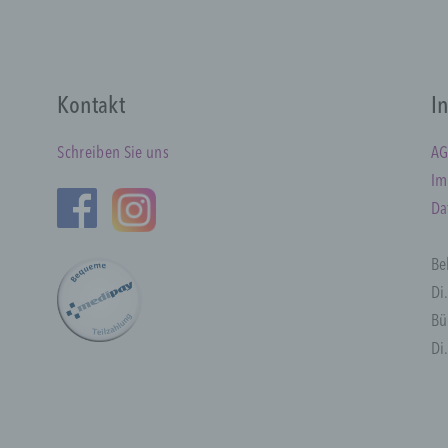
nsbesondere mittels Zuordnung zu einer Kennung wie einem
amen, zu einer Kennnummer, zu Standortdaten, zu einer Onl
ennung oder zu einem oder mehreren besonderen Merkmalen
usdruck der physischen, physiologischen, genetischen,
sychischen, wirtschaftlichen, kulturellen oder sozialen Identit
Kontakt
I
ieser natürlichen Person sind, identifiziert werden kann.
Schreiben Sie uns
AG
Im
) betroffene Person
Da
etroffene Person ist jede identifizierte oder identifizierbare
Be
atürliche Person, deren personenbezogene Daten von dem fü
erarbeitung Verantwortlichen verarbeitet werden.
Di
Bü
Di
) Verarbeitung
erarbeitung ist jeder mit oder ohne Hilfe automatisierter Verf
usgeführte Vorgang oder jede solche Vorgangsreihe im