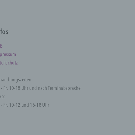
ine-
, die
ät
nfos
B
pressum
tenschutz
handlungszeiten:
r die
. - Fr. 10-18 Uhr und nach Terminabsprache
ro:
. - Fr. 10-12 und 16-18 Uhr
ahren