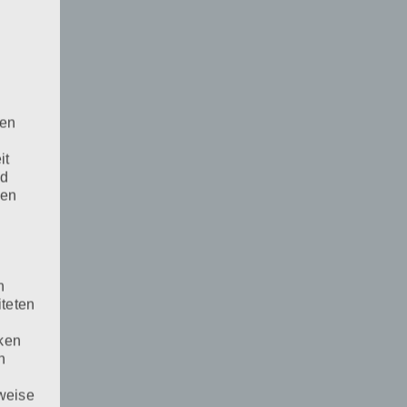
den
it
nd
den
n
iteten
cken
n
weise