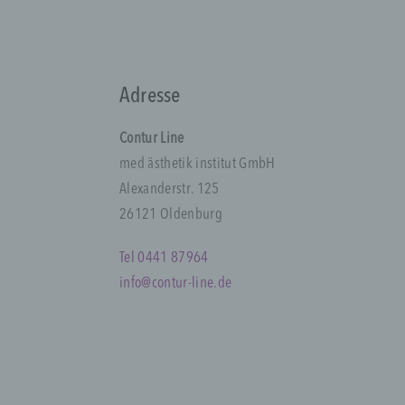
i
N
K
A
p
Adresse
d
Contur Line
med ästhetik institut GmbH
b
Alexanderstr. 125
26121 Oldenburg
B
n
Tel 0441 87964
V
info@contur-line.de
c
V
a