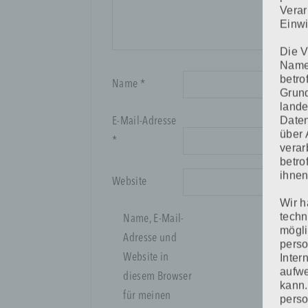
Verar
Einwi
Die V
Namen
betro
Name
*
Grund
lande
Daten
E-Mail-Adresse
über 
*
verar
betro
ihnen
Website
Wir h
techn
Name, E-Mail-
mögli
Adresse und
pers
Inter
Website in
aufwe
diesem Browser
kann.
für meinen
perso