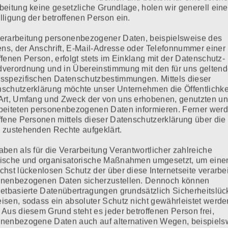
beitung keine gesetzliche Grundlage, holen wir generell eine
lligung der betroffenen Person ein.
erarbeitung personenbezogener Daten, beispielsweise des
s, der Anschrift, E-Mail-Adresse oder Telefonnummer einer
ffenen Person, erfolgt stets im Einklang mit der Datenschutz-
verordnung und in Übereinstimmung mit den für uns gelten
sspezifischen Datenschutzbestimmungen. Mittels dieser
schutzerklärung möchte unser Unternehmen die Öffentlichke
Art, Umfang und Zweck der von uns erhobenen, genutzten u
beiteten personenbezogenen Daten informieren. Ferner wer
ffene Personen mittels dieser Datenschutzerklärung über die
 zustehenden Rechte aufgeklärt.
aben als für die Verarbeitung Verantwortlicher zahlreiche
ische und organisatorische Maßnahmen umgesetzt, um eine
chst lückenlosen Schutz der über diese Internetseite verarbe
onenbezogenen Daten sicherzustellen. Dennoch können
netbasierte Datenübertragungen grundsätzlich Sicherheitslü
isen, sodass ein absoluter Schutz nicht gewährleistet werde
 Aus diesem Grund steht es jeder betroffenen Person frei,
nenbezogene Daten auch auf alternativen Wegen, beispiels