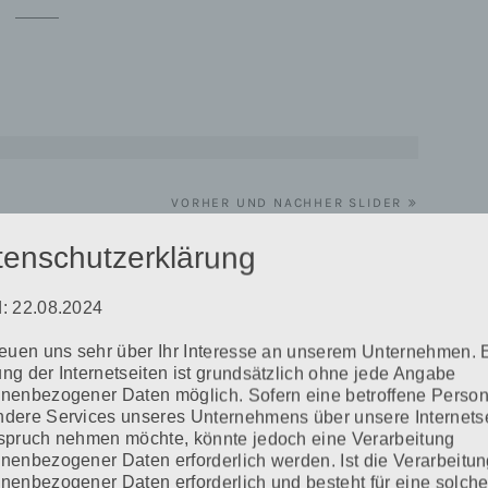
VORHER UND NACHHER SLIDER
tenschutzerklärung
: 22.08.2024
reuen uns sehr über Ihr Interesse an unserem Unternehmen. 
ng der Internetseiten ist grundsätzlich ohne jede Angabe
Erforderliche Felder sind mit
*
markiert
nenbezogener Daten möglich. Sofern eine betroffene Perso
dere Services unseres Unternehmens über unsere Internets
spruch nehmen möchte, könnte jedoch eine Verarbeitung
nenbezogener Daten erforderlich werden. Ist die Verarbeitu
nenbezogener Daten erforderlich und besteht für eine solch