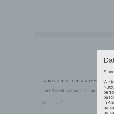
Beitragsnavigation
Da
Stand
SCHREIBEN SIE EINEN KOMMENTAR
Wir f
Nutzu
Ihre E-Mail-Adresse wird nicht veröffentlicht.
perso
beson
in An
Kommentar
*
perso
perso